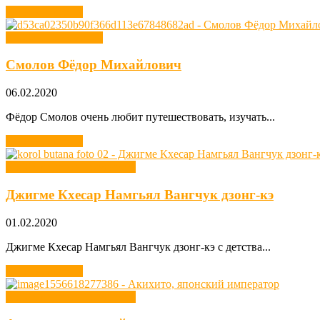
Читать далее →
Хобби спортсменов
Смолов Фёдор Михайлович
06.02.2020
Фёдор Смолов очень любит путешествовать, изучать...
Читать далее →
Хобби лидеров государств
Джигме Кхесар Намгьял Вангчук дзонг-кэ
01.02.2020
Джигме Кхесар Намгьял Вангчук дзонг-кэ с детства...
Читать далее →
Хобби лидеров государств