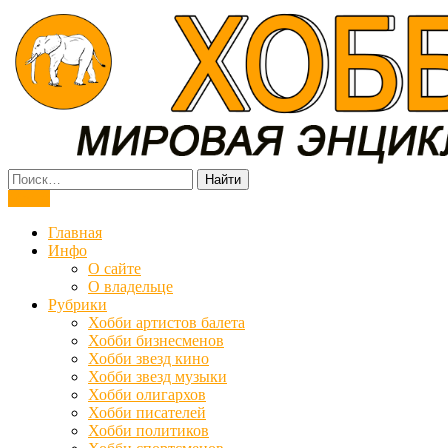
Мировая энциклопедия хобби
Меню
Главная
Инфо
О сайте
О владельце
Рубрики
Хобби артистов балета
Хобби бизнесменов
Хобби звезд кино
Хобби звезд музыки
Хобби олигархов
Хобби писателей
Хобби политиков