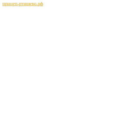
прицеп-ртищево.рф