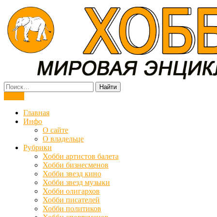
Мировая энциклопедия хобби
Меню
Главная
Инфо
О сайте
О владельце
Рубрики
Хобби артистов балета
Хобби бизнесменов
Хобби звезд кино
Хобби звезд музыки
Хобби олигархов
Хобби писателей
Хобби политиков