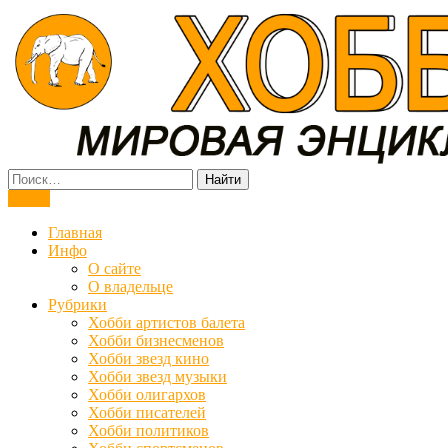
Мировая энциклопедия хобби
Меню
Главная
Инфо
О сайте
О владельце
Рубрики
Хобби артистов балета
Хобби бизнесменов
Хобби звезд кино
Хобби звезд музыки
Хобби олигархов
Хобби писателей
Хобби политиков