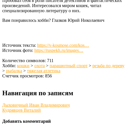
Пробовал себя в роли писателя детективов и фантастических
произведений. Интересовался миром кошек, читал
специализированную литературу о них.
Вам понравилось хобби? Глазков Юрий Николаевич
Источник текста:
https://v-kosmose.com/kos…
Источник фото:
https://ruspekh.ru/images…
Количество символов: 711
Хобби:
кошки
>
охота
>
парашютный спорт
>
резьба по дереву
>
рыбалка
>
тяжелая атлетика
Счетчик просмотров: 856
Навигация по записям
Дыховичный Иван Владимирович
Кудрявцев Виталий
Добавить комментарий