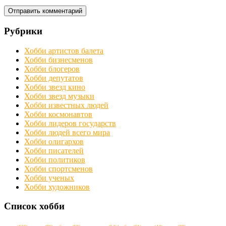
Рубрики
Хобби артистов балета
Хобби бизнесменов
Хобби блогеров
Хобби депутатов
Хобби звезд кино
Хобби звезд музыки
Хобби известных людей
Хобби космонавтов
Хобби лидеров государств
Хобби людей всего мира
Хобби олигархов
Хобби писателей
Хобби политиков
Хобби спортсменов
Хобби ученых
Хобби художников
Список хобби