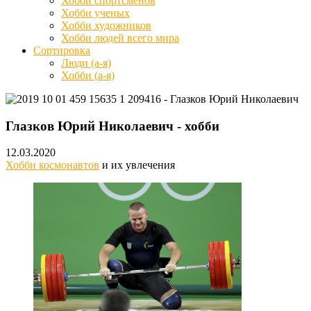
Хобби спортсменов
Хобби ученых
Хобби художников
Хобби людей всего мира
Сортировка
Люди (а-я)
Хобби (а-я)
Глазков Юрий Николаевич - хобби
12.03.2020
Хобби космонавтов
и их увлечения