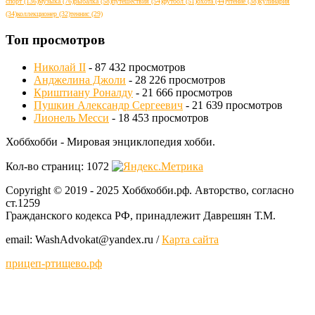
спорт
(136)
музыка
(76)
рыбалка
(58)
путешествия
(54)
футбол
(51)
охота
(44)
чтение
(38)
кулинария
(34)
коллекционер
(32)
теннис
(29)
Топ просмотров
Николай II
- 87 432 просмотров
Анджелина Джоли
- 28 226 просмотров
Криштиану Роналду
- 21 666 просмотров
Пушкин Александр Сергеевич
- 21 639 просмотров
Лионель Месси
- 18 453 просмотров
Хоббхобби - Мировая энциклопедия хобби.
Кол-во страниц: 1072
Copyright © 2019 - 2025 Хоббхобби.рф. Авторство, согласно
ст.1259
Гражданского кодекса РФ, принадлежит Даврешян Т.М.
email: WashAdvokat@yаndex.ru /
Карта сайта
прицеп-ртищево.рф