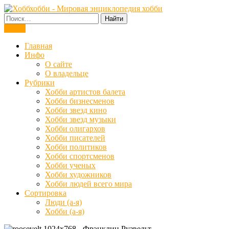
Мировая энциклопедия хобби
Меню
Главная
Инфо
О сайте
О владельце
Рубрики
Хобби артистов балета
Хобби бизнесменов
Хобби звезд кино
Хобби звезд музыки
Хобби олигархов
Хобби писателей
Хобби политиков
Хобби спортсменов
Хобби ученых
Хобби художников
Хобби людей всего мира
Сортировка
Люди (а-я)
Хобби (а-я)