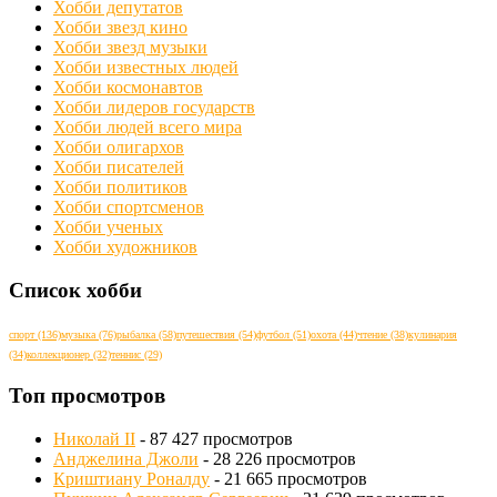
Хобби депутатов
Хобби звезд кино
Хобби звезд музыки
Хобби известных людей
Хобби космонавтов
Хобби лидеров государств
Хобби людей всего мира
Хобби олигархов
Хобби писателей
Хобби политиков
Хобби спортсменов
Хобби ученых
Хобби художников
Список хобби
спорт
(136)
музыка
(76)
рыбалка
(58)
путешествия
(54)
футбол
(51)
охота
(44)
чтение
(38)
кулинария
(34)
коллекционер
(32)
теннис
(29)
Топ просмотров
Николай II
- 87 427 просмотров
Анджелина Джоли
- 28 226 просмотров
Криштиану Роналду
- 21 665 просмотров