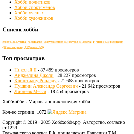
Хобби политиков
Хобби спортсменов
Хобби ученых
Хобби художников
Список хобби
спорт
(136)
музыка
(76)
рыбалка
(58)
путешествия
(54)
футбол
(51)
охота
(44)
чтение
(38)
кулинария
(34)
коллекционер
(32)
теннис
(29)
Топ просмотров
Николай II
- 87 459 просмотров
Анджелина Джоли
- 28 227 просмотров
Криштиану Роналду
- 21 668 просмотров
Пушкин Александр Сергеевич
- 21 642 просмотров
Лионель Месси
- 18 454 просмотров
Хоббхобби - Мировая энциклопедия хобби.
Кол-во страниц: 1072
Copyright © 2019 - 2025 Хоббхобби.рф. Авторство, согласно
ст.1259
Гражданского кодекса РФ, принадлежит Даврешян Т.М.