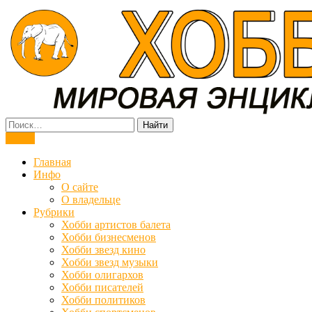
Мировая энциклопедия хобби
Меню
Главная
Инфо
О сайте
О владельце
Рубрики
Хобби артистов балета
Хобби бизнесменов
Хобби звезд кино
Хобби звезд музыки
Хобби олигархов
Хобби писателей
Хобби политиков