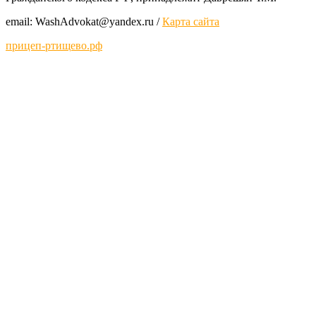
email: WashAdvokat@yаndex.ru /
Карта сайта
прицеп-ртищево.рф