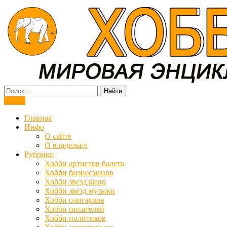
Мировая энциклопедия хобби
Меню
Главная
Инфо
О сайте
О владельце
Рубрики
Хобби артистов балета
Хобби бизнесменов
Хобби звезд кино
Хобби звезд музыки
Хобби олигархов
Хобби писателей
Хобби политиков