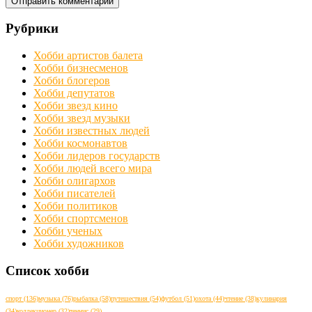
Рубрики
Хобби артистов балета
Хобби бизнесменов
Хобби блогеров
Хобби депутатов
Хобби звезд кино
Хобби звезд музыки
Хобби известных людей
Хобби космонавтов
Хобби лидеров государств
Хобби людей всего мира
Хобби олигархов
Хобби писателей
Хобби политиков
Хобби спортсменов
Хобби ученых
Хобби художников
Список хобби
спорт
(136)
музыка
(76)
рыбалка
(58)
путешествия
(54)
футбол
(51)
охота
(44)
чтение
(38)
кулинария
(34)
коллекционер
(32)
теннис
(29)