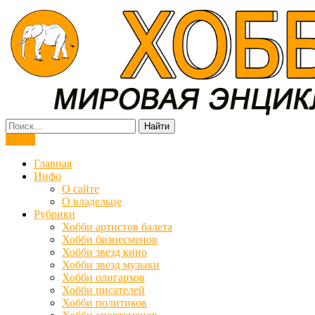
Мировая энциклопедия хобби
Меню
Главная
Инфо
О сайте
О владельце
Рубрики
Хобби артистов балета
Хобби бизнесменов
Хобби звезд кино
Хобби звезд музыки
Хобби олигархов
Хобби писателей
Хобби политиков