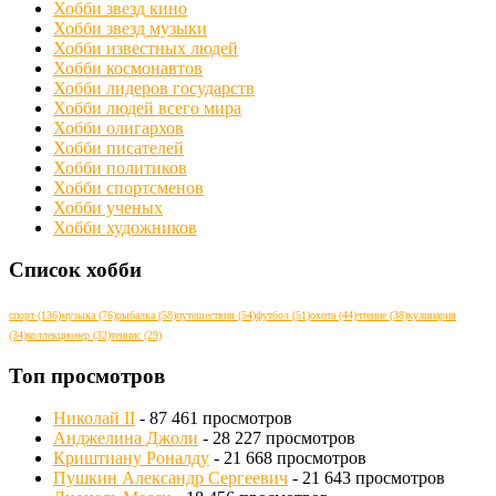
Хобби звезд кино
Хобби звезд музыки
Хобби известных людей
Хобби космонавтов
Хобби лидеров государств
Хобби людей всего мира
Хобби олигархов
Хобби писателей
Хобби политиков
Хобби спортсменов
Хобби ученых
Хобби художников
Список хобби
спорт
(136)
музыка
(76)
рыбалка
(58)
путешествия
(54)
футбол
(51)
охота
(44)
чтение
(38)
кулинария
(34)
коллекционер
(32)
теннис
(29)
Топ просмотров
Николай II
- 87 461 просмотров
Анджелина Джоли
- 28 227 просмотров
Криштиану Роналду
- 21 668 просмотров
Пушкин Александр Сергеевич
- 21 643 просмотров